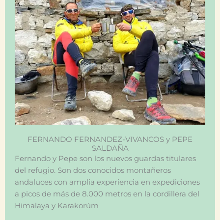
FERNANDO FERNANDEZ-VIVANCOS y PEPE
SALDAÑA
Fernando y Pepe son los nuevos guardas titulares
del refugio. Son dos conocidos montañeros
andaluces con amplia experiencia en expediciones
a picos de más de 8.000 metros en la cordillera del
Himalaya y Karakorúm